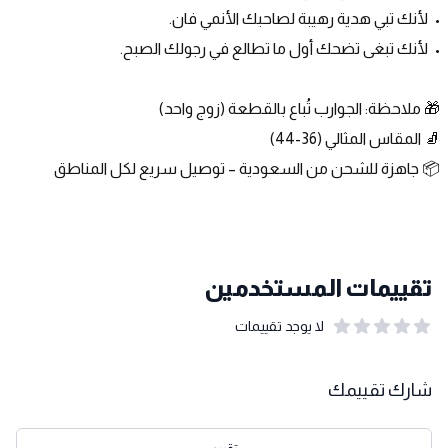
•	لأنك تبي هدية رهيبة لصاحبك الأنمي فان.
•	لأنك تبغى تضحك أول ما تطالع في رجولك الصبح.
🎁 ملاحظة: الجوارب تُباع بالقطعة (زوج واحد)
🧦 المقاس المثالي (36-44)
📦 جاهزة للشحن من السعودية – توصيل سريع لكل المناطق
تقييمات المستخدمين
لا يوجد تقييمات
out of 5 stars
0
بيانات التقييمات
شارك تقييمك
تقييم