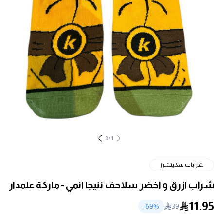
3
/
1
شرابات سكيتشرز
شراب ازرق و اخضر سلاحف ننيجا انمي - ماركة علمدار
11.95
69
%-
39