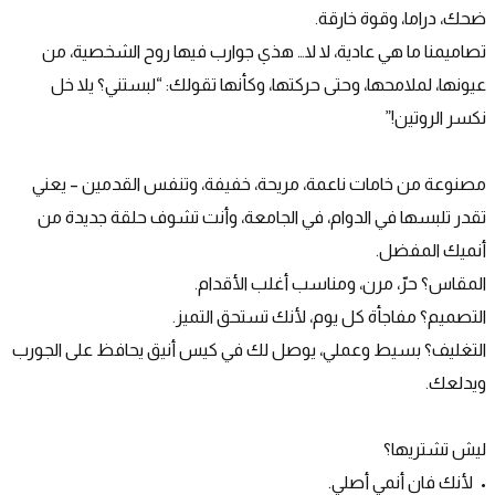
ضحك، دراما، وقوة خارقة.
تصاميمنا ما هي عادية، لا لا… هذي جوارب فيها روح الشخصية، من 
عيونها، لملامحها، وحتى حركتها، وكأنها تقولك: “لبستني؟ يلا خل 
نكسر الروتين!”
مصنوعة من خامات ناعمة، مريحة، خفيفة، وتنفس القدمين – يعني 
تقدر تلبسها في الدوام، في الجامعة، وأنت تشوف حلقة جديدة من 
أنميك المفضل.
المقاس؟ حرّ، مرن، ومناسب أغلب الأقدام.
التصميم؟ مفاجأة كل يوم، لأنك تستحق التميز.
التغليف؟ بسيط وعملي، يوصل لك في كيس أنيق يحافظ على الجورب 
ويدلعك.
ليش تشتريها؟
•	لأنك فان أنمي أصلي.