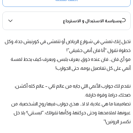
سياسة الاستبدال و الاسترجاع
تخيل إنك تمشي في شوارع الرياض أو تتمشى في كورنيش جدة، وكل 
خطوة تقول “أنا فان أنمي حقيقي”!
مو أي فان… فان عنده ذوق، يعرف يلبس، ويعرف كيف يحط لمسة 
أنمي على كل تفاصيل يومه، حتى الجوارب!
نقدم لك جوارب الأنمي اللي جايه من عالم ثاني – عالم كله أكشن، 
ضحك، دراما، وقوة خارقة.
تصاميمنا ما هي عادية، لا لا… هذي جوارب فيها روح الشخصية، من 
عيونها، لملامحها، وحتى حركتها، وكأنها تقولك: “لبستني؟ يلا خل 
نكسر الروتين!”