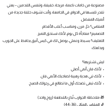
مصنوعة من خامات ناعمة، مريحة، خفيفة، وتنفس القدمين – يعني 
تقدر تلبسها في الدوام، في الجامعة، وأنت تشوف حلقة جديدة من 
أنميك المفضل.
المقاس؟ حرّ، مرن، ومناسب أغلب الأقدام.
التصميم؟ مفاجأة كل يوم، لأنك تستحق التميز.
التغليف؟ بسيط وعملي، يوصل لك في كيس أنيق يحافظ على الجورب 
ويدلعك.
ليش تشتريها؟
•	لأنك فان أنمي أصلي.
•	لأنك تبي هدية رهيبة لصاحبك الأنمي فان.
•	لأنك تبغى تضحك أول ما تطالع في رجولك الصبح.
🎁 ملاحظة: الجوارب تُباع بالقطعة (زوج واحد)
🧦 المقاس المثالي (36-44)