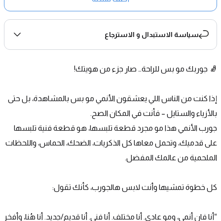
سياسة الاستبدال و الاسترجاع
🧦 جوربك مو بس للراحة… صار جزء من هويتك!
إذا كنت من الناس اللي يعشقون الأنمي مو بس بالمشاهدة، بل حتى 
بالأزياء والستايل – فأنت في المكان الصح.
جورب الأنمي هذا مو مجرد قطعة تلبسها، هو قطعة فنية تلبسها 
على قدميك، وتحمل معاها كل الذكريات، الضحك، الحماس، واللحظات 
الملحمية من عالمك المفضل.
كل خطوة تمشيها وأنت لابس هالجورب، كأنك تقول:
“أنا فان أنمي، ومو عادي. أنا مختلف. أنا فني. أنا قديم/جديد. أنا هُنا، وأفخر 