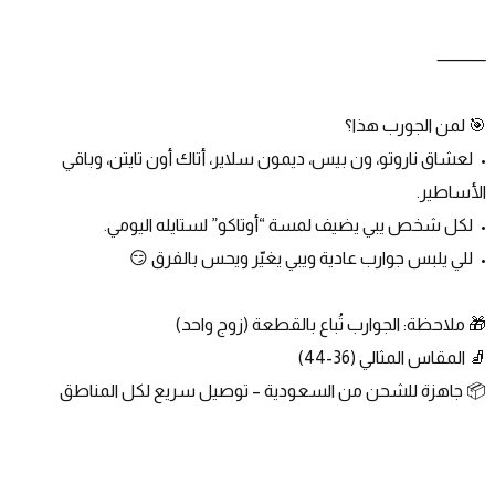
⸻
🎯 لمن الجورب هذا؟
•	لعشاق ناروتو، ون بيس، ديمون سلاير، أتاك أون تايتن، وباقي 
الأساطير.
•	لكل شخص يبي يضيف لمسة “أوتاكو” لستايله اليومي.
•	للي يلبس جوارب عادية ويبي يغيّر ويحس بالفرق 😏
🎁 ملاحظة: الجوارب تُباع بالقطعة (زوج واحد)
🧦 المقاس المثالي (36-44)
📦 جاهزة للشحن من السعودية – توصيل سريع لكل المناطق