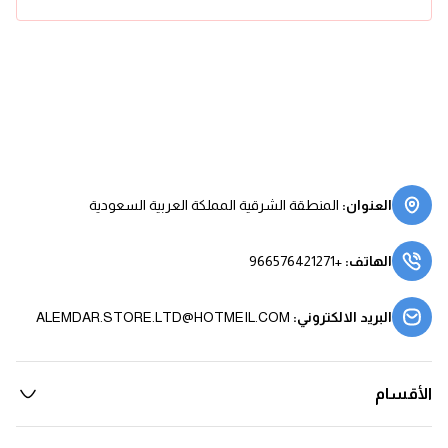
العنوان
:
المنطقة الشرقية المملكة العربية السعودية
الهاتف
:
+966576421271
البريد الالكتروني
:
ALEMDAR.STORE.LTD@HOTMEIL.COM
الأقسام