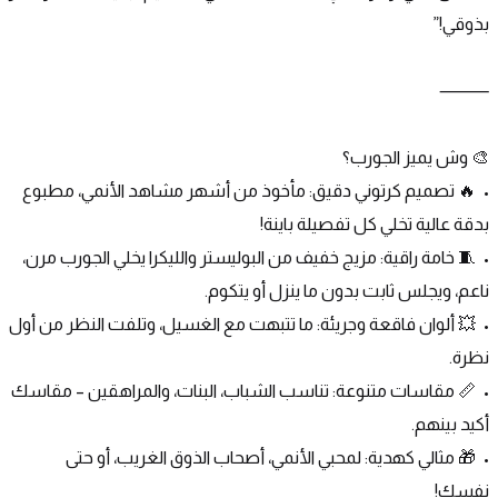
بذوقي!”
⸻
🎨 وش يميز الجورب؟
•	🔥 تصميم كرتوني دقيق: مأخوذ من أشهر مشاهد الأنمي، مطبوع 
بدقة عالية تخلي كل تفصيلة باينة!
•	🧵 خامة راقية: مزيج خفيف من البوليستر والليكرا يخلي الجورب مرن، 
ناعم، ويجلس ثابت بدون ما ينزل أو يتكوم.
•	💥 ألوان فاقعة وجريئة: ما تتبهت مع الغسيل، وتلفت النظر من أول 
نظرة.
•	📏 مقاسات متنوعة: تناسب الشباب، البنات، والمراهقين – مقاسك 
أكيد بينهم.
•	🎁 مثالي كهدية: لمحبي الأنمي، أصحاب الذوق الغريب، أو حتى 
نفسك!