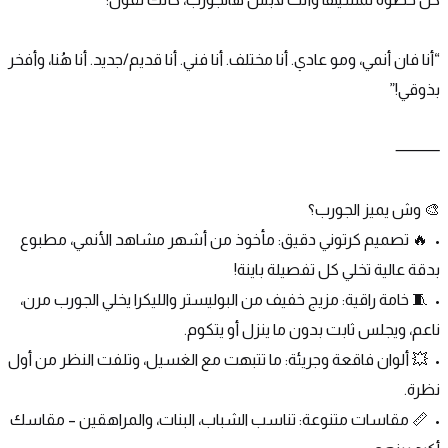
“أنا فان أنمي، ومو عادي. أنا مختلف. أنا فني. أنا قديم/جديد. أنا هُنا، وأفخر 
بذوقي!”
⸻
🎨 وش يميز الجورب؟
•	🔥 تصميم كرتوني دقيق: مأخوذ من أشهر مشاهد الأنمي، مطبوع 
بدقة عالية تخلي كل تفصيلة باينة!
•	🧵 خامة راقية: مزيج خفيف من البوليستر والليكرا يخلي الجورب مرن، 
ناعم، ويجلس ثابت بدون ما ينزل أو يتكوم.
•	💥 ألوان فاقعة وجريئة: ما تتبهت مع الغسيل، وتلفت النظر من أول 
نظرة.
•	📏 مقاسات متنوعة: تناسب الشباب، البنات، والمراهقين – مقاسك 