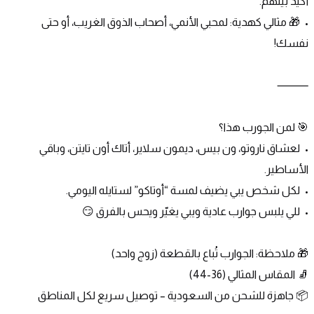
أكيد بينهم.
•	🎁 مثالي كهدية: لمحبي الأنمي، أصحاب الذوق الغريب، أو حتى 
نفسك!
⸻
🎯 لمن الجورب هذا؟
•	لعشاق ناروتو، ون بيس، ديمون سلاير، أتاك أون تايتن، وباقي 
الأساطير.
•	لكل شخص يبي يضيف لمسة “أوتاكو” لستايله اليومي.
•	للي يلبس جوارب عادية ويبي يغيّر ويحس بالفرق 😏
🎁 ملاحظة: الجوارب تُباع بالقطعة (زوج واحد)
🧦 المقاس المثالي (36-44)
📦 جاهزة للشحن من السعودية – توصيل سريع لكل المناطق