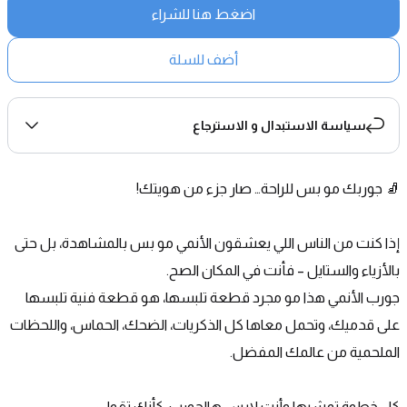
اضغط هنا للشراء
أضف للسلة
سياسة الاستبدال و الاسترجاع
🧦 جوربك مو بس للراحة… صار جزء من هويتك!
إذا كنت من الناس اللي يعشقون الأنمي مو بس بالمشاهدة، بل حتى 
بالأزياء والستايل – فأنت في المكان الصح.
جورب الأنمي هذا مو مجرد قطعة تلبسها، هو قطعة فنية تلبسها 
على قدميك، وتحمل معاها كل الذكريات، الضحك، الحماس، واللحظات 
الملحمية من عالمك المفضل.
كل خطوة تمشيها وأنت لابس هالجورب، كأنك تقول: