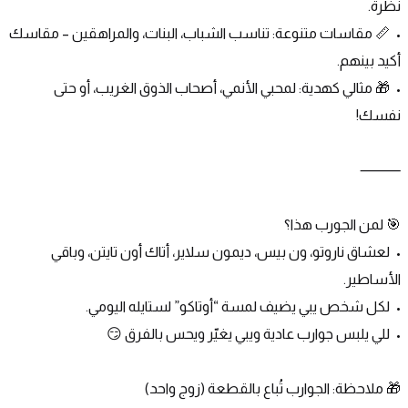
نظرة.
•	📏 مقاسات متنوعة: تناسب الشباب، البنات، والمراهقين – مقاسك 
أكيد بينهم.
•	🎁 مثالي كهدية: لمحبي الأنمي، أصحاب الذوق الغريب، أو حتى 
نفسك!
⸻
🎯 لمن الجورب هذا؟
•	لعشاق ناروتو، ون بيس، ديمون سلاير، أتاك أون تايتن، وباقي 
الأساطير.
•	لكل شخص يبي يضيف لمسة “أوتاكو” لستايله اليومي.
•	للي يلبس جوارب عادية ويبي يغيّر ويحس بالفرق 😏
🎁 ملاحظة: الجوارب تُباع بالقطعة (زوج واحد)