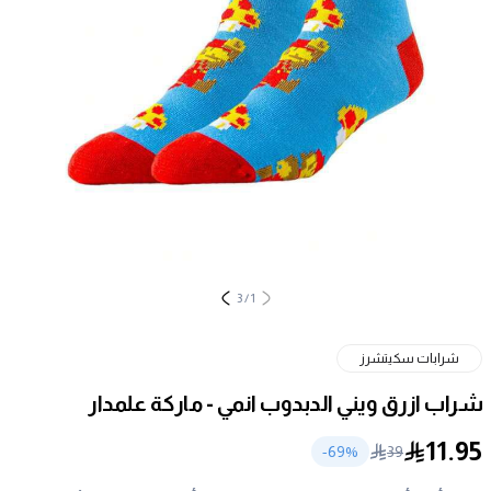
3
/
1
شرابات سكيتشرز
شراب ازرق ويني الدبدوب انمي - ماركة علمدار
11.95
69
%-
39