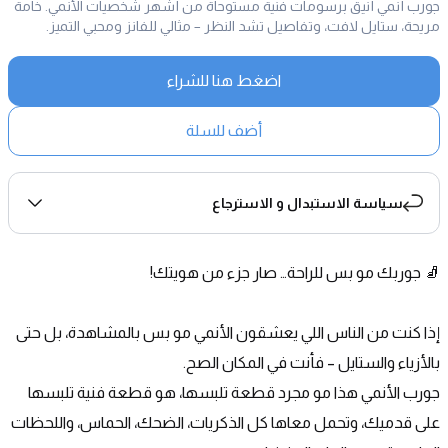
جورب أنمي أنيق برسومات فنية مستوحاة من أشهر شخصيات الأنمي. خامة
مريحة، ستايل لافت، وتفاصيل تشد النظر – مثالي للفانز ومحبي التميز.
اضغط هنا للشراء
أضف للسلة
سياسة الاستبدال و الاسترجاع
🧦 جوربك مو بس للراحة… صار جزء من هويتك!
إذا كنت من الناس اللي يعشقون الأنمي مو بس بالمشاهدة، بل حتى 
بالأزياء والستايل – فأنت في المكان الصح.
جورب الأنمي هذا مو مجرد قطعة تلبسها، هو قطعة فنية تلبسها 
على قدميك، وتحمل معاها كل الذكريات، الضحك، الحماس، واللحظات 