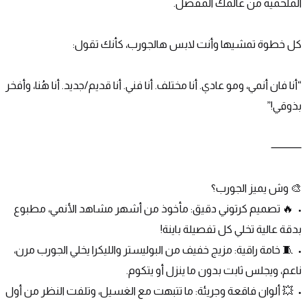
الملحمية من عالمك المفضل.
كل خطوة تمشيها وأنت لابس هالجورب، كأنك تقول:
“أنا فان أنمي، ومو عادي. أنا مختلف. أنا فني. أنا قديم/جديد. أنا هُنا، وأفخر 
بذوقي!”
⸻
🎨 وش يميز الجورب؟
•	🔥 تصميم كرتوني دقيق: مأخوذ من أشهر مشاهد الأنمي، مطبوع 
بدقة عالية تخلي كل تفصيلة باينة!
•	🧵 خامة راقية: مزيج خفيف من البوليستر والليكرا يخلي الجورب مرن، 
ناعم، ويجلس ثابت بدون ما ينزل أو يتكوم.
•	💥 ألوان فاقعة وجريئة: ما تتبهت مع الغسيل، وتلفت النظر من أول 