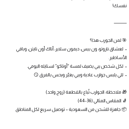
نفسك!
⸻
🎯 لمن الجورب هذا؟
•	لعشاق ناروتو، ون بيس، ديمون سلاير، أتاك أون تايتن، وباقي 
الأساطير.
•	لكل شخص يبي يضيف لمسة “أوتاكو” لستايله اليومي.
•	للي يلبس جوارب عادية ويبي يغيّر ويحس بالفرق 😏
🎁 ملاحظة: الجوارب تُباع بالقطعة (زوج واحد)
🧦 المقاس المثالي (36-44)
📦 جاهزة للشحن من السعودية – توصيل سريع لكل المناطق