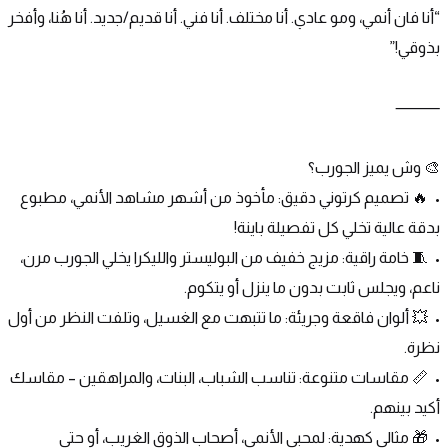
“أنا فان أنمي، ومو عادي. أنا مختلف. أنا فني. أنا قديم/جديد. أنا هُنا، وأفخر 
بذوقي!”
⸻
🎨 وش يميز الجورب؟
•	🔥 تصميم كرتوني دقيق: مأخوذ من أشهر مشاهد الأنمي، مطبوع 
بدقة عالية تخلي كل تفصيلة باينة!
•	🧵 خامة راقية: مزيج خفيف من البوليستر والليكرا يخلي الجورب مرن، 
ناعم، ويجلس ثابت بدون ما ينزل أو يتكوم.
•	💥 ألوان فاقعة وجريئة: ما تتبهت مع الغسيل، وتلفت النظر من أول 
نظرة.
•	📏 مقاسات متنوعة: تناسب الشباب، البنات، والمراهقين – مقاسك 
أكيد بينهم.
•	🎁 مثالي كهدية: لمحبي الأنمي، أصحاب الذوق الغريب، أو حتى 