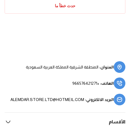
حدث خطأ ما
العنوان
:
المنطقة الشرقية المملكة العربية السعودية
الهاتف
:
+966576421271
البريد الالكتروني
:
ALEMDAR.STORE.LTD@HOTMEIL.COM
الأقسام