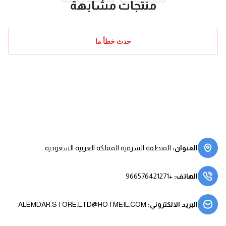
منتجات مشابهة
حدث خطأ ما
العنوان
:
المنطقة الشرقية المملكة العربية السعودية
الهاتف
:
+966576421271
البريد الالكتروني
:
ALEMDAR.STORE.LTD@HOTMEIL.COM