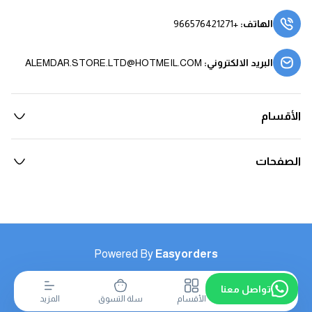
الهاتف
:
+966576421271
البريد الالكتروني
:
ALEMDAR.STORE.LTD@HOTMEIL.COM
الأقسام
الصفحات
Powered By
Easyorders
تواصل معنا
الرئيسية
الأقسام
سلة التسوق
المزيد