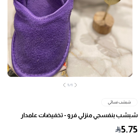
1
/
1
شبشب نسائي
شبشب بنفسجي منزلي فرو - تخفيضات علمدار
5.75