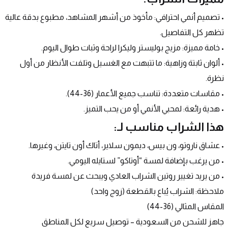
• تصميم أنمي احترافي: مأخوذ من أشهر المشاهد، مطبوع بدقة عالية 
تظهر كل التفاصيل.
• خامة مميزة: مزيج بوليستر وليكرا لراحة وثبات طوال اليوم.
• ألوان ثابتة وزاهية: ما تتبهت مع الغسيل وتلفت الأنظار من أول 
نظرة.
• مقاسات متعددة: تناسب جميع الأعمار (36-44).
• هدية رائعة: لمحبي الأنمي أو من يحب التميز.
هذا الشراب مناسب لـ:
• عشاق ناروتو، ون بيس، ديمون سلاير، أتاك أون تايتن، وغيرها.
• من يرغب بإضافة لمسة “أوتاكو” لستايله اليومي.
• من يريد تغيير روتين الشراب العادي ويبحث عن لمسة فريدة
ملاحظة: الشراب يُباع بالقطعة (زوج واحد)
المقاس المثالي (36-44)
جاهز للشحن من السعودية – توصيل سريع لكل المناطق