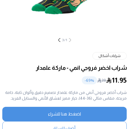
3
/
1
شرابات أشكال
شراب اخضر فروجي انمي - ماركة علمدار
11.95
69
%-
39
شراب أخضر فروجي أنمي من ماركة علمدار تصميم دقيق وألوان ثابتة، خامة
مريحة، مقاس مثالي (36-44)، خيار مميز لعشاق الأنمي والستايل الفريد.
اضغط هنا للشراء
أضف للسلة