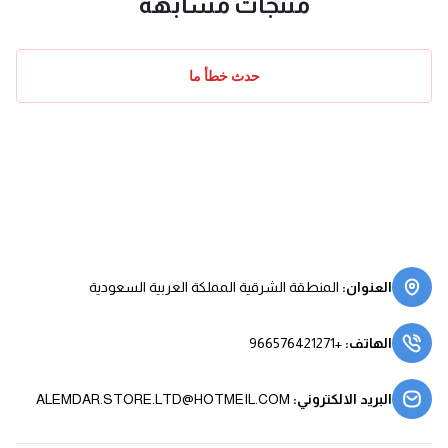
منتجات مشابهة
حدث خطأ ما
العنوان
:
المنطقة الشرقية المملكة العربية السعودية
الهاتف
:
+966576421271
البريد الالكتروني
:
ALEMDAR.STORE.LTD@HOTMEIL.COM