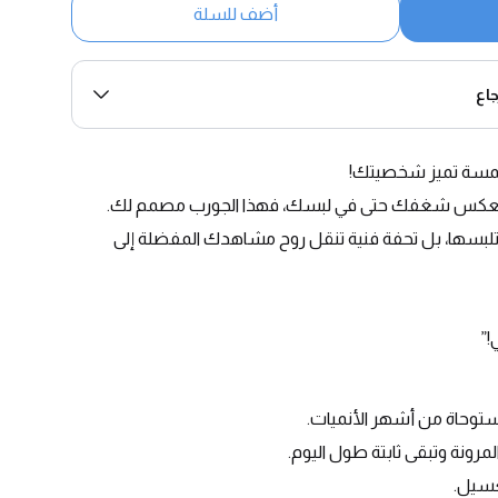
أضف للسلة
اع
لمسة تميز شخصيتك!
 تعكس شغفك حتى في لبسك، فهذا الجورب مصمم لك.
جورب الأنمي هذا مو بس قطعة تلبسها، بل تحفة فنية تنقل روح مشاهدك المفضلة إلى 
!”
ستوحاة من أشهر الأنميات.
لمرونة وتبقى ثابتة طول اليوم.
غسيل.