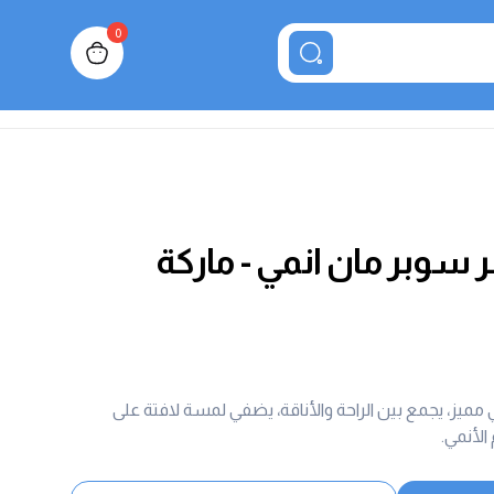
0
n cart, view bag
 سوبر مان انمي - ماركة
يز، يجمع بين الراحة والأناقة، يضفي لمسة لافتة على
لأنمي.