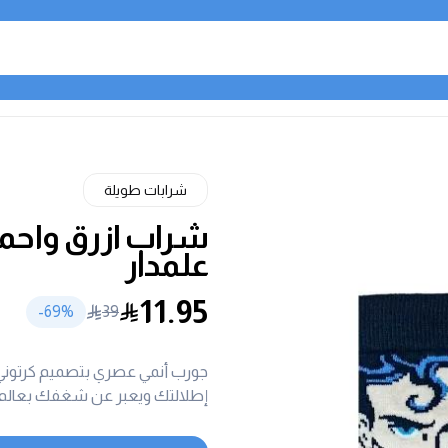
شرابات طويلة
شراب ازرق واحمر
علمدار
11.95
69
%-
39
جورب أنمي عصري بتصميم كرتوني مم
إطلالتك ويعبر عن شغفك بعالم ا